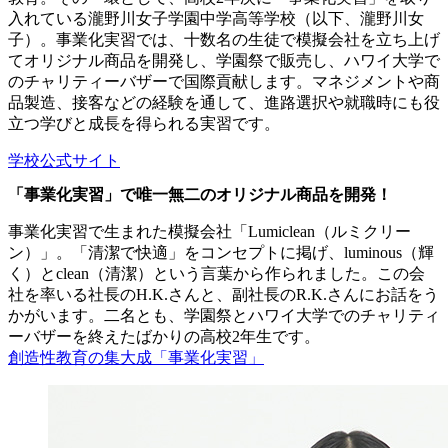
入れている瀧野川女子学園中学高等学校（以下、瀧野川女
子）。事業化実習では、十数名の生徒で模擬会社を立ち上げ
てオリジナル商品を開発し、学園祭で販売し、ハワイ大学で
のチャリティーバザーで国際貢献します。マネジメントや商
品製造、接客などの経験を通して、進路選択や就職時にも役
立つ学びと成長を得られる実習です。
学校公式サイト
「事業化実習」で唯一無二のオリジナル商品を開発！
事業化実習で生まれた模擬会社「Lumiclean（ルミクリー
ン）」。「清潔で快適」をコンセプトに掲げ、luminous（輝
く）とclean（清潔）という言葉から作られました。この会
社を率いる社長のH.K.さんと、副社長のR.K.さんにお話をう
かがいます。二名とも、学園祭とハワイ大学でのチャリティ
ーバザーを終えたばかりの高校2年生です。
創造性教育の集大成「事業化実習」