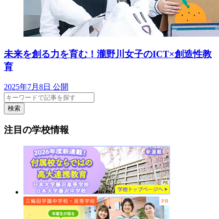
未来を創る力を育む！瀧野川女子のICT×創造性教
育
2025年7月8日 公開
検索
注目の学校情報