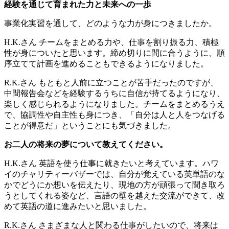
経験を通じて育まれた力と未来への一歩
事業化実習を通して、どのような力が身につきましたか。
H.K.さん
チームをまとめる力や、仕事を割り振る力、積極
性が身についたと思います。締め切りに間に合うように、順
序立てて計画を進めることもできるようになりました。
R.K.さん
もともと人前に立つことが苦手だったのですが、
中間報告会などを経験するうちに自信が持てるようになり、
楽しく感じられるようになりました。チームをまとめるうえ
で、協調性や自主性も身につき、「自分は人と人をつなげる
ことが得意だ」ということにも気づきました。
お二人の将来の夢について教えてください。
H.K.さん
英語を使う仕事に就きたいと考えています。ハワ
イのチャリティーバザーでは、自分が覚えている英単語のな
かでどうにか想いを伝えたり、現地の方が頑張って聞き取ろ
うとしてくれる姿など、言語の壁を越えた交流ができて、改
めて英語の道に進みたいと思いました。
R.K.さん
さまざまな人と関わる仕事がしたいので、将来は