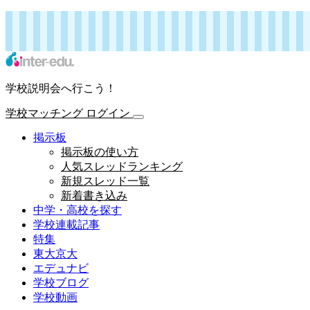
インターエデュ・ドットコム 学校連載記事
学校マッチング
ログイン
学校説明会へ行こう！
学校マッチング
ログイン
掲示板
掲示板の使い方
人気スレッドランキング
新規スレッド一覧
新着書き込み
中学・高校を探す
学校連載記事
特集
東大京大
エデュナビ
学校ブログ
学校動画