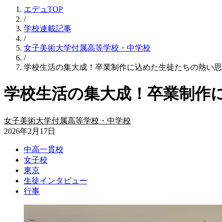
エデュTOP
/
学校連載記事
/
女子美術大学付属高等学校・中学校
/
学校生活の集大成！卒業制作に込めた生徒たちの熱い思
学校生活の集大成！卒業制作
女子美術大学付属高等学校・中学校
2026年2月17日
中高一貫校
女子校
東京
生徒インタビュー
行事