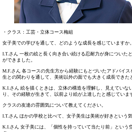
・クラス：工芸・立体コース梅組
女子美での学びを通して、どのような成長を感じていますか
I.T.さん
一枚の絵と長く向き合い続ける忍耐力が身についたと
ができました。
M.F.さん
各コースの先生方から経験にもとづいたアドバイス
生との関わりを通して、美術以外の面でも大きく成長できた
K.I.さん
絵を描くときは、立体の構造を理解し、見えていな
り、その経験が生きて、以前より絵が上達したと感じていま
クラスの友達の雰囲気について教えてください。
I.T.さん
ほかの学校と比べて、女子美生は美術が好きという気
K.I.さん
女子美には、「個性を持っていて当たり前」という