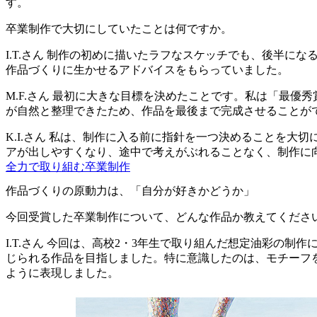
す。
卒業制作で大切にしていたことは何ですか。
I.T.さん
制作の初めに描いたラフなスケッチでも、後半になる
作品づくりに生かせるアドバイスをもらっていました。
M.F.さん
最初に大きな目標を決めたことです。私は「最優秀
が自然と整理できたため、作品を最後まで完成させることが
K.I.さん
私は、制作に入る前に指針を一つ決めることを大切
アが出しやすくなり、途中で考えがぶれることなく、制作に
全力で取り組む卒業制作
作品づくりの原動力は、「自分が好きかどうか」
今回受賞した卒業制作について、どんな作品か教えてくださ
I.T.さん
今回は、高校2・3年生で取り組んだ想定油彩の制作
じられる作品を目指しました。特に意識したのは、モチーフ
ように表現しました。