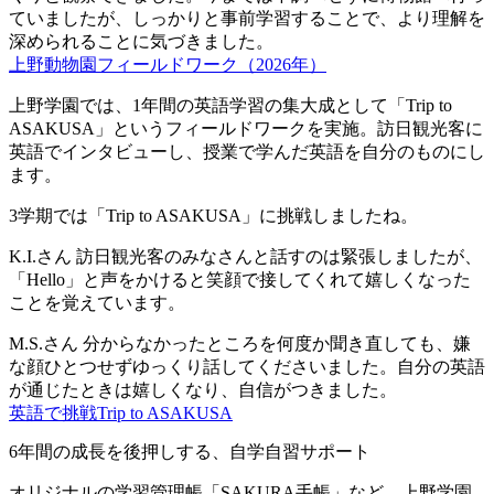
ていましたが、しっかりと事前学習することで、より理解を
深められることに気づきました。
上野動物園フィールドワーク（2026年）
上野学園では、1年間の英語学習の集大成として「Trip to
ASAKUSA」というフィールドワークを実施。訪日観光客に
英語でインタビューし、授業で学んだ英語を自分のものにし
ます。
3学期では「Trip to ASAKUSA」に挑戦しましたね。
K.I.さん
訪日観光客のみなさんと話すのは緊張しましたが、
「Hello」と声をかけると笑顔で接してくれて嬉しくなった
ことを覚えています。
M.S.さん
分からなかったところを何度か聞き直しても、嫌
な顔ひとつせずゆっくり話してくださいました。自分の英語
が通じたときは嬉しくなり、自信がつきました。
英語で挑戦Trip to ASAKUSA
6年間の成長を後押しする、自学自習サポート
オリジナルの学習管理帳「SAKURA手帳」など、上野学園