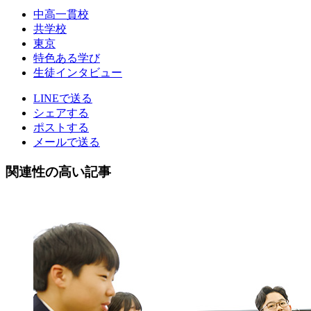
中高一貫校
共学校
東京
特色ある学び
生徒インタビュー
LINEで送る
シェアする
ポストする
メールで送る
関連性の高い記事