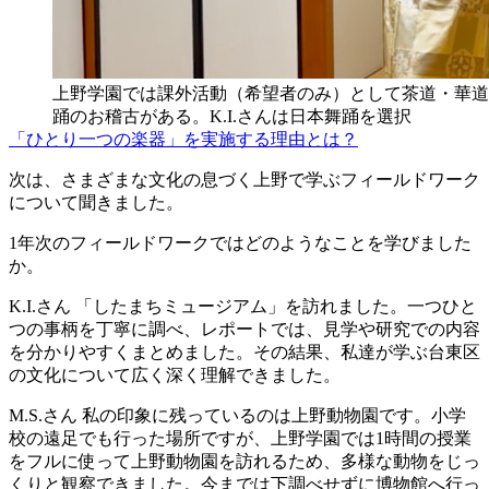
上野学園では課外活動（希望者のみ）として茶道・華道
踊のお稽古がある。K.I.さんは日本舞踊を選択
「ひとり一つの楽器」を実施する理由とは？
次は、さまざまな文化の息づく上野で学ぶフィールドワーク
について聞きました。
1年次のフィールドワークではどのようなことを学びました
か。
K.I.さん
「したまちミュージアム」を訪れました。一つひと
つの事柄を丁寧に調べ、レポートでは、見学や研究での内容
を分かりやすくまとめました。その結果、私達が学ぶ台東区
の文化について広く深く理解できました。
M.S.さん
私の印象に残っているのは上野動物園です。小学
校の遠足でも行った場所ですが、上野学園では1時間の授業
をフルに使って上野動物園を訪れるため、多様な動物をじっ
くりと観察できました。今までは下調べせずに博物館へ行っ