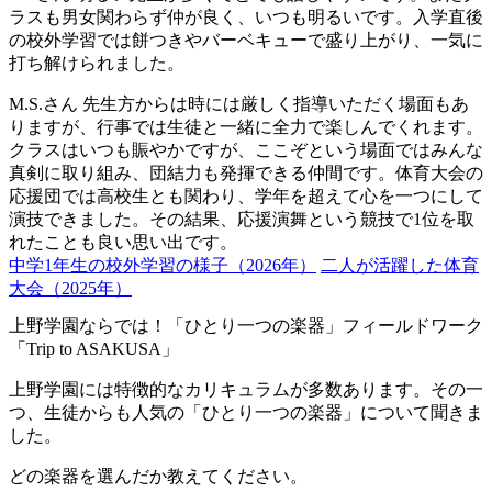
ラスも男女関わらず仲が良く、いつも明るいです。入学直後
の校外学習では餅つきやバーベキューで盛り上がり、一気に
打ち解けられました。
M.S.さん
先生方からは時には厳しく指導いただく場面もあ
りますが、行事では生徒と一緒に全力で楽しんでくれます。
クラスはいつも賑やかですが、ここぞという場面ではみんな
真剣に取り組み、団結力も発揮できる仲間です。体育大会の
応援団では高校生とも関わり、学年を超えて心を一つにして
演技できました。その結果、応援演舞という競技で1位を取
れたことも良い思い出です。
中学1年生の校外学習の様子（2026年）
二人が活躍した体育
大会（2025年）
上野学園ならでは！「ひとり一つの楽器」フィールドワーク
「Trip to ASAKUSA」
上野学園には特徴的なカリキュラムが多数あります。その一
つ、生徒からも人気の「ひとり一つの楽器」について聞きま
した。
どの楽器を選んだか教えてください。