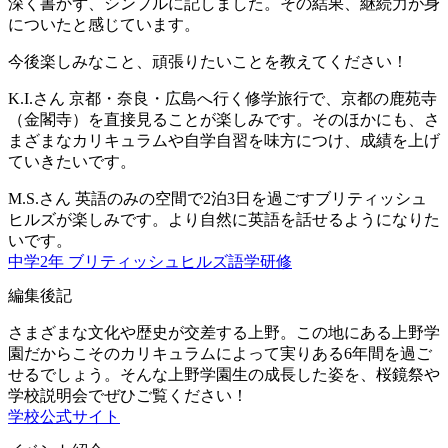
深く書かず、シンプルに記しました。その結果、継続力が身
についたと感じています。
今後楽しみなこと、頑張りたいことを教えてください！
K.I.さん
京都・奈良・広島へ行く修学旅行で、京都の鹿苑寺
（金閣寺）を直接見ることが楽しみです。そのほかにも、さ
まざまなカリキュラムや自学自習を味方につけ、成績を上げ
ていきたいです。
M.S.さん
英語のみの空間で2泊3日を過ごすブリティッシュ
ヒルズが楽しみです。より自然に英語を話せるようになりた
いです。
中学2年 ブリティッシュヒルズ語学研修
編集後記
さまざまな文化や歴史が交差する上野。この地にある上野学
園だからこそのカリキュラムによって実りある6年間を過ご
せるでしょう。そんな上野学園生の成長した姿を、桜鏡祭や
学校説明会でぜひご覧ください！
学校公式サイト