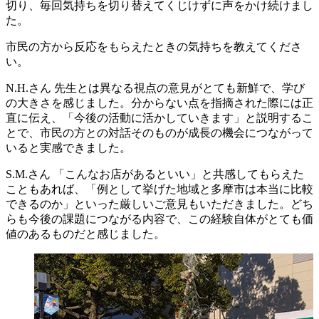
切り、毎回気持ちを切り替えてくじけずに声をかけ続けまし
た。
市民の方から反応をもらえたときの気持ちを教えてくださ
い。
N.H.さん
先生とは異なる視点の意見がとても新鮮で、学び
の大きさを感じました。分からない点を指摘された際には正
直に伝え、「今後の活動に活かしていきます」と説明するこ
とで、市民の方との対話そのものが成長の機会につながって
いると実感できました。
S.M.さん
「こんなお店があるといい」と共感してもらえた
こともあれば、「例として挙げた地域と多摩市は本当に比較
できるのか」といった厳しいご意見もいただきました。どち
らも今後の課題につながる内容で、この経験自体がとても価
値のあるものだと感じました。