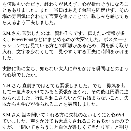
を何度もいただき、終わりが見えず、心が折れそうになるこ
ともありました。また、当日はあえて台詞を固定せず、その
場の雰囲気に合わせて言葉を選ぶことで、親しみを感じても
らえるよう工夫しました。
S.M.さん
苦労したのは、資料作りです。伝えたい情報が多
く、PowerPointなどにまとめるのが大変でした。ポスターセ
ッションでは見ている方との距離があるため、図を多く取り
入れ、文字を少なくして、見やすくする工夫に時間をかけま
した。
実際に街に立ち、知らない大人に声をかける瞬間はどのよう
な心境でしたか。
N.H.さん
直前まではとても緊張しました。でも、勇気を出
して一度声をかけてみると緊張がほぐれ、その後は円滑に進
められました。行動を起こさないと何も始まらないこと、失
敗からも学びが得られることを実感しました。
S.M.さん
話を聞いてくれる方に失礼のないようにと心がけ
ていました。声をかけても素通りされることも多かったので
すが、「聞いてもらうこと自体が難しくて当たり前」と割り