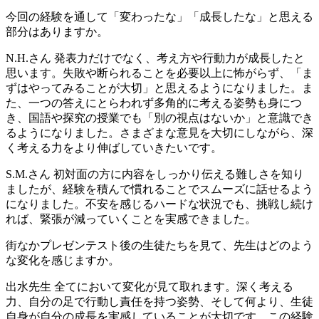
今回の経験を通して「変わったな」「成長したな」と思える
部分はありますか。
N.H.さん
発表力だけでなく、考え方や行動力が成長したと
思います。失敗や断られることを必要以上に怖がらず、「ま
ずはやってみることが大切」と思えるようになりました。ま
た、一つの答えにとらわれず多角的に考える姿勢も身につ
き、国語や探究の授業でも「別の視点はないか」と意識でき
るようになりました。さまざまな意見を大切にしながら、深
く考える力をより伸ばしていきたいです。
S.M.さん
初対面の方に内容をしっかり伝える難しさを知り
ましたが、経験を積んで慣れることでスムーズに話せるよう
になりました。不安を感じるハードな状況でも、挑戦し続け
れば、緊張が減っていくことを実感できました。
街なかプレゼンテスト後の生徒たちを見て、先生はどのよう
な変化を感じますか。
出水先生
全てにおいて変化が見て取れます。深く考える
力、自分の足で行動し責任を持つ姿勢、そして何より、生徒
自身が自分の成長を実感していることが大切です。この経験