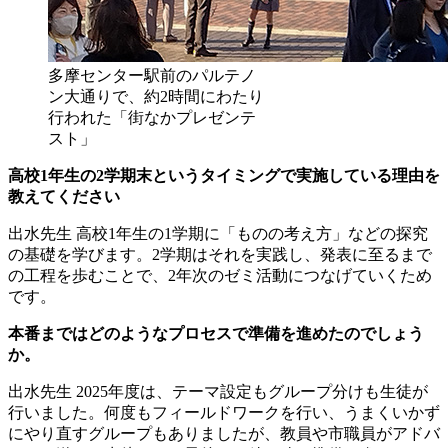
多摩センター駅前のパルテノ
ン大通りで、約2時間にわたり
行われた「街なかプレゼンテ
スト」
高校1年生の2学期末というタイミングで実施している理由を
教えてください
出水先生
高校1年生の1学期に「ものの考え方」などの探究
の基礎を学びます。2学期はそれを実践し、発表に至るまで
の工程を歩むことで、2年次のゼミ活動につなげていくため
です。
本番まではどのようなプロセスで準備を進めたのでしょう
か。
出水先生
2025年度は、テーマ設定もグループ分けも生徒が
行いました。何度もフィールドワークを行い、うまくいかず
にやり直すグループもありましたが、教員や市職員がアドバ