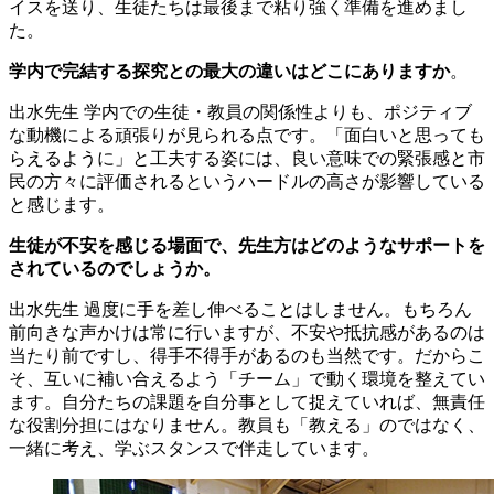
イスを送り、生徒たちは最後まで粘り強く準備を進めまし
た。
学内で完結する探究との最大の違いはどこにありますか
。
出水先生
学内での生徒・教員の関係性よりも、ポジティブ
な動機による頑張りが見られる点です。「面白いと思っても
らえるように」と工夫する姿には、良い意味での緊張感と市
民の方々に評価されるというハードルの高さが影響している
と感じます。
生徒が不安を感じる場面で、先生方はどのようなサポートを
されているのでしょうか。
出水先生
過度に手を差し伸べることはしません。もちろん
前向きな声かけは常に行いますが、不安や抵抗感があるのは
当たり前ですし、得手不得手があるのも当然です。だからこ
そ、互いに補い合えるよう「チーム」で動く環境を整えてい
ます。自分たちの課題を自分事として捉えていれば、無責任
な役割分担にはなりません。教員も「教える」のではなく、
一緒に考え、学ぶスタンスで伴走しています。