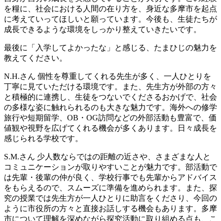
を糧に、社会における人間の在り方を、身近な多摩市を起点
に考えていってほしいと願っています。今後も、生徒たちが
成長できるような環境をしっかり整えていきたいです。
最後に「入学してよかったな」と感じる、たまひじの魅力を
教えてください。
N.H.さん
個性を尊重してくれる先生が多く、一人ひとりを
丁寧に見ていただける環境です。また、先生方が外部の方々
と積極的に連携し、生徒をつないでくださるおかげで、社会
の多様な姿に触れられるのも大きな魅力です。海外への修学
旅行や短期留学、OB・OG訪問などの外部活動も豊富で、価
値観や視野を広げてくれる機会が多くあります。日々成長を
感じられる学校です。
S.M.さん
少人数ならではの距離の近さや、さまざまな人と
コミュニケーションが取りやすいことが魅力です。部活動で
は先輩・後輩の仲が良く、学校行事でも先輩からアドバイス
をもらえるので、スムーズに準備を進められます。また、探
究の授業では先生方が一人ひとりに助言をくださり、今回の
ように市役所の方々と直接お話しする機会もあります。多摩
市について理解を深めながら探究活動に取り組める点も、こ