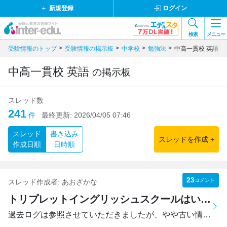
新規登録
ログイン
検索
メニュー
受験情報のトップ
受験情報の掲示板
中学校
勉強法
中高一貫校 英語
中高一貫校 英語
の掲示板
スレッド数
241
件
最終更新:
2026/04/05 07:46
スレッド
書き込み
スレッドを作成 +
作成日順
日時順
23
コメント
スレッド作成者:
あおざかな
トリプレットイングリッシュスクールはいかがですか？
過去ログは参照させていただきましたが、やや古い情報が多い...