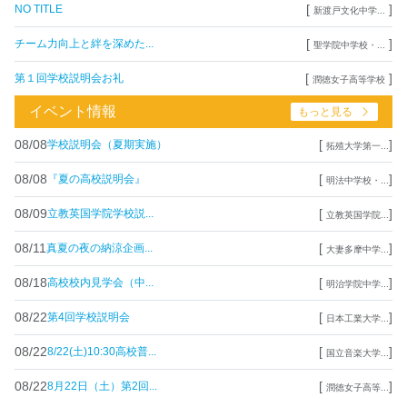
[
]
NO TITLE
新渡戸文化中学...
[
]
チーム力向上と絆を深めた...
聖学院中学校・...
[
]
第１回学校説明会お礼
潤徳女子高等学校
イベント情報
もっと見る
08/08
[
]
学校説明会（夏期実施）
拓殖大学第一...
08/08
[
]
『夏の高校説明会』
明法中学校・...
08/09
[
]
立教英国学院学校説...
立教英国学院...
08/11
[
]
真夏の夜の納涼企画...
大妻多摩中学...
08/18
[
]
高校校内見学会（中...
明治学院中学...
08/22
[
]
第4回学校説明会
日本工業大学...
08/22
[
]
8/22(土)10:30高校普...
国立音楽大学...
08/22
[
]
8月22日（土）第2回...
潤徳女子高等...