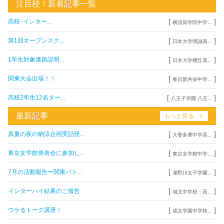
注目校！新着記事一覧
[
]
高校･インター...
横須賀学院中学...
[
]
第1回オープンスク...
日本大学明誠高...
[
]
1年生対象進路説明...
日本大学櫻丘高...
[
]
関東大会出場！！
春日部共栄中学...
[
]
高校2年生12名ター...
八王子学園 八王...
最新記事
もっと見る
[
]
真夏の夜の納涼企画実話怪...
大妻多摩中学高...
[
]
東京女学館発表会に参加し...
東京女学館中学...
[
]
7月の活動報告〜関東バト...
瀧野川女子学園...
[
]
インターハイ結果のご報告
城北中学校・高...
[
]
ウケるトーク講座！
成女学園中学校...