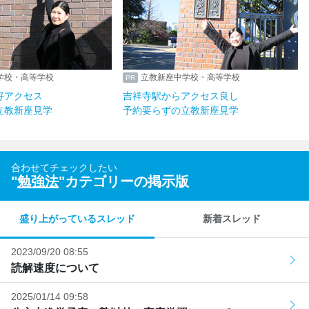
学校・高等学校
立教新座中学校・高等学校
好アクセス
吉祥寺駅からアクセス良し
立教新座見学
予約要らずの立教新座見学
合わせてチェックしたい
"
勉強法
"カテゴリーの掲示版
盛り上がっているスレッド
新着スレッド
2023/09/20 08:55
読解速度について
2025/01/14 09:58