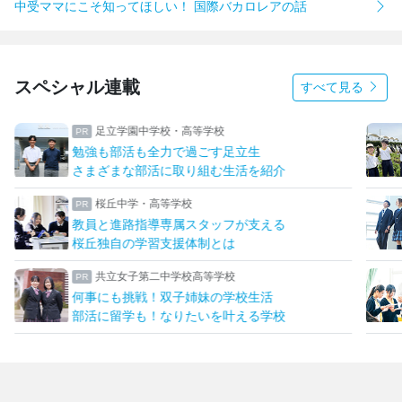
中受ママにこそ知ってほしい！ 国際バカロレアの話
スペシャル連載
すべて見る
足立学園中学校・高等学校
勉強も部活も全力で過ごす足立生
さまざまな部活に取り組む生活を紹介
桜丘中学・高等学校
教員と進路指導専属スタッフが支える
桜丘独自の学習支援体制とは
共立女子第二中学校高等学校
何事にも挑戦！双子姉妹の学校生活
部活に留学も！なりたいを叶える学校