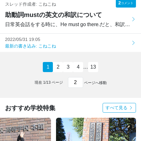
2
コメント
スレッド作成者:
こねこね
助動詞mustの英文の和訳について
日常英会話をする時に、He must go there.だと、和訳は「彼は...
2022/05/31 19:05
最新の書き込み: こねこね
1
2
3
4
…
13
現在
1
/
13
ページ
ページへ移動
おすすめ学校特集
すべて見る