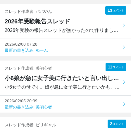
13
コメント
スレッド作成者:
パパやん
2026年受験報告スレッド
2026年受験の報告スレッドが無かったので作りました。本日2/3...
2026/02/08 07:28
最新の書き込み: ぬーん
11
コメント
スレッド作成者:
美初心者
小6娘が急に女子美に行きたいと言い出しました
小6女子の母です。娘が急に女子美に行きたいかも、と言い始め...
2026/02/05 20:39
最新の書き込み: 美初心者
2
コメント
スレッド作成者:
ビリギャル