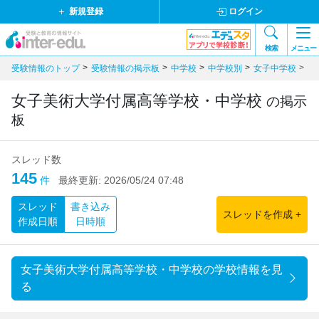
新規登録
ログイン
検索
メニュー
受験情報のトップ
受験情報の掲示板
中学校
中学校別
女子中学校
東
女子美術大学付属高等学校・中学校
の掲示
板
スレッド数
145
件
最終更新:
2026/05/24 07:48
スレッド
書き込み
スレッドを作成 +
作成日順
日時順
女子美術大学付属高等学校・中学校の学校情報を見
る