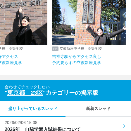
立教新座中学校・高等学校
立教新座中学校・高等学
豊洲駅からも好アクセス
吉祥寺駅からアクセス良
予約要らずの立教新座見学
予約要らずの立教新座見
合わせてチェックしたい
"
東京都 23区
"カテゴリーの掲示版
盛り上がっているスレッド
新着スレッド
2026/02/06 15:38
2026年 山脇学園入試結果について