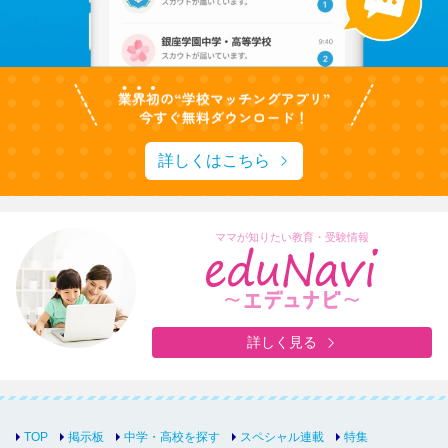
詳しくはこちら
ママが知りたい教育・受験情報
詳しく見る
TOP
掲示板
中学・高校を探す
スペシャル連載
特集