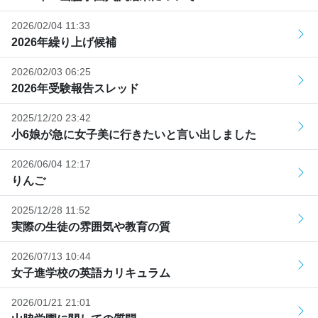
2026/02/04 11:33
2026年繰り上げ候補
2026/02/03 06:25
2026年受験報告スレッド
2025/12/20 23:42
小6娘が急に女子美に行きたいと言い出しました
2026/06/04 12:17
りんご
2025/12/28 11:52
実際の生徒の雰囲気や教育の質
2026/07/13 10:44
女子進学校の英語カリキュラム
2026/01/21 21:01