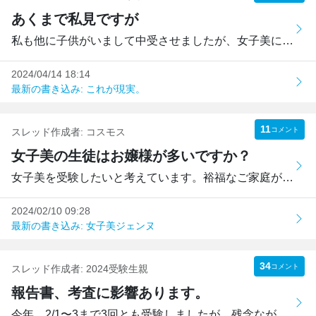
あくまで私見ですが
私も他に子供がいまして中受させましたが、女子美に関しては...
2024/04/14 18:14
最新の書き込み: これが現実。
11
コメント
スレッド作成者:
コスモス
女子美の生徒はお嬢様が多いですか？
女子美を受験したいと考えています。裕福なご家庭が多いと噂...
2024/02/10 09:28
最新の書き込み: 女子美ジェンヌ
34
コメント
スレッド作成者:
2024受験生親
報告書、考査に影響あります。
今年、2/1〜3まで3回とも受験しましたが、残念ながら、ご縁を...