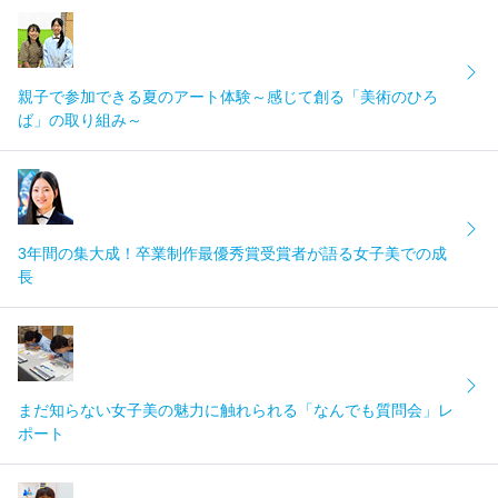
親子で参加できる夏のアート体験～感じて創る「美術のひろ
ば」の取り組み～
3年間の集大成！卒業制作最優秀賞受賞者が語る女子美での成
長
まだ知らない女子美の魅力に触れられる「なんでも質問会」レ
ポート