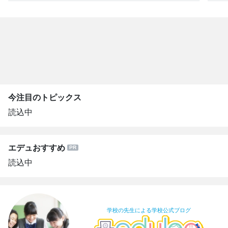
今注目のトピックス
読込中
エデュおすすめ
読込中
学校の先生による学校公式ブログ