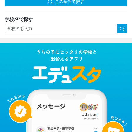
この条件で探す
学校名で探す