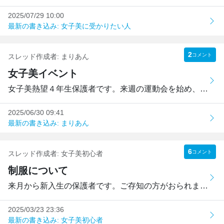
2025/07/29 10:00
最新の書き込み: 女子美に受かりたい人
2
コメント
スレッド作成者:
まりあん
女子美イベント
女子美熱望４年生保護者です。来週の運動会を始め、女子美に...
2025/06/30 09:41
最新の書き込み: まりあん
6
コメント
スレッド作成者:
女子美初心者
制服について
来月から新入生の保護者です。ご存知の方がおられましたら、...
2025/03/23 23:36
最新の書き込み: 女子美初心者