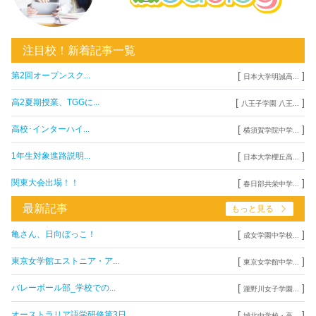
注目校！新着記事一覧
[
]
第2回オープンスク...
日本大学明誠高...
[
]
高2夏期授業、TGGに...
八王子学園 八王...
[
]
高校･インターハイ...
横須賀学院中学...
[
]
1年生対象進路説明...
日本大学櫻丘高...
[
]
関東大会出場！！
春日部共栄中学...
最新記事
もっと見る
[
]
亀さん、日向ぼっこ！
成女学園中学校...
[
]
東京女学館エストニア・ア...
東京女学館中学...
[
]
バレーボール部_学校での...
瀧野川女子学園...
[
]
オーストラリア語学研修第3日
城北中学校・高...