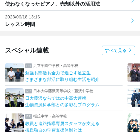
使わなくなったピアノ、売却以外の活用法
2023/06/18 13:16
レッスン時間
スペシャル連載
すべて見る
共立女子第二中学校高等学校
何事にも挑戦！双子姉妹の学校生活
部活に留学も！なりたいを叶える学校
八王子学園八王子中学校・高等学校
一橋大・東京科学大に合格！
先生とマンツーマンで描く未来
女子聖学院中学校高等学校
英語グローバルとサイエンスを強化！
「新たな女子聖」への改革