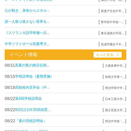
[
]
心が動き、身体からエネル...
新渡戸文化中学...
[
]
誰一人取り残さない世界を...
聖学院中学校・...
[
]
《スリランカ語学研修へ出...
東京成徳大学深...
[
]
中学ソフトボール部夏季大...
佼成学園女子中...
イベント情報
もっと見る
08/11
[
]
真夏の夜の納涼企画...
大妻多摩中学...
08/15
[
]
学校説明会（夏期実施）
拓殖大学第一...
08/18
[
]
高校校内見学会（中...
明治学院中学...
08/22
[
]
第4回学校説明会
日本工業大学...
08/22
[
]
8/22(土)10:30高校普...
国立音楽大学...
08/22
[
]
『夏の高校説明会』
明法中学校・...