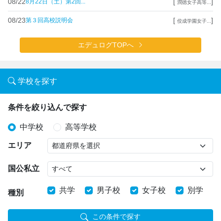
08/22
[
]
8月22日（土）第2回...
潤徳女子高等...
08/23
[
]
第３回高校説明会
佼成学園女子...
エデュログTOPへ
学校を探す
条件を絞り込んで探す
中学校
高等学校
エリア
国公私立
共学
男子校
女子校
別学
種別
この条件で探す