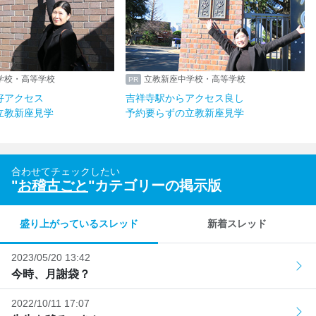
立教新座中学校・高等学校
立教新座中学校・高等学
豊洲駅からも好アクセス
吉祥寺駅からアクセス良
予約要らずの立教新座見学
予約要らずの立教新座見
合わせてチェックしたい
"
お稽古ごと
"カテゴリーの掲示版
盛り上がっているスレッド
新着スレッド
2023/05/20 13:42
今時、月謝袋？
2022/10/11 17:07