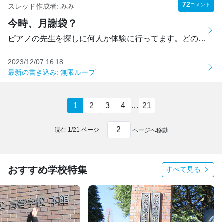
72
コメント
スレッド作成者:
みみ
今時、月謝袋？
ピアノの先生を探しに何人か体験に行ってます。どの先生から...
2023/12/07 16:18
最新の書き込み: 無限ループ
1
2
3
4
…
21
現在
1
/
21
ページ
ページへ移動
おすすめ学校特集
すべて見る