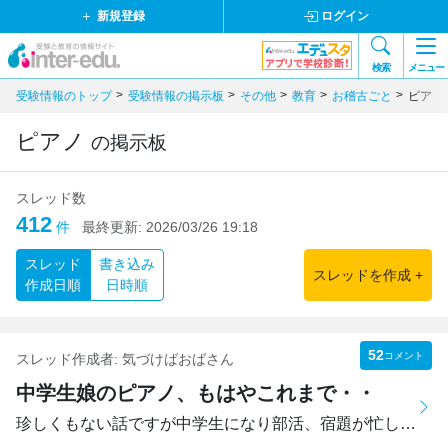
新規登録
ログイン
検索
メニュー
受験情報のトップ
受験情報の掲示板
その他
教育
お稽古ごと
ピアノ
ピアノ
の掲示板
スレッド数
412
件
最終更新:
2026/03/26 19:18
スレッド
書き込み
スレッドを作成 +
作成日順
日時順
52
コメント
スレッド作成者:
気づけばおばさん
中学生娘のピアノ、もはやこれまで・・
珍しくもない話ですが中学生になり部活、宿題が忙しくピアノ...